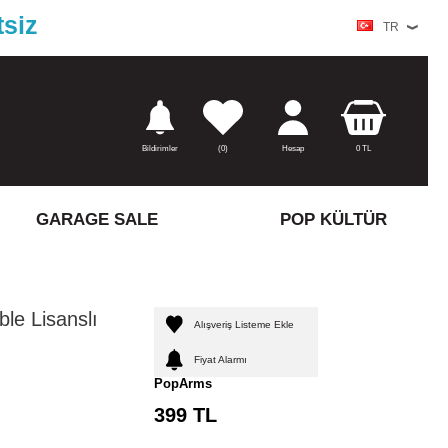
tsiz
TR
Bildirimler
(
0)
Hesap
0
TL
GARAGE SALE
POP KÜLTÜR
ble Lisanslı
Alışveriş Listeme Ekle
Fiyat Alarmı
PopArms
399
TL