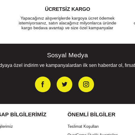
ÜCRETSIZ KARGO
Yapacağınız alışverişlerde kargoya ücret ödemek
istemiyorsanız, satın alacağınız milyonlarca üründe
kargo bedava avantajı ve size özel kampanyalar
Sosyal Medya
yaya özel indirim ve kampanyalardan ilk sen haberdar ol, fırsatl
AP BILGILERIMIZ
ÖNEMLI BILGILER
ilerimiz
Teslimat Koşulları