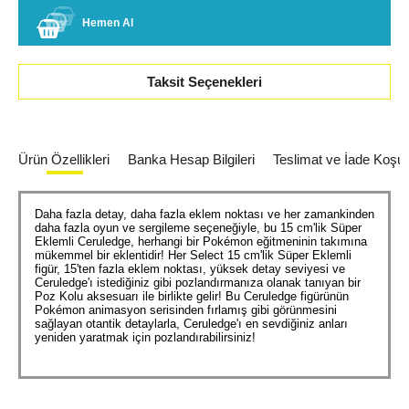
Hemen Al
Taksit Seçenekleri
Ürün Özellikleri
Banka Hesap Bilgileri
Teslimat ve İade Koşull
Daha fazla detay, daha fazla eklem noktası ve her zamankinden
daha fazla oyun ve sergileme seçeneğiyle, bu 15 cm'lik Süper
Eklemli Ceruledge, herhangi bir Pokémon eğitmeninin takımına
mükemmel bir eklentidir! Her Select 15 cm'lik Süper Eklemli
figür, 15'ten fazla eklem noktası, yüksek detay seviyesi ve
Ceruledge'ı istediğiniz gibi pozlandırmanıza olanak tanıyan bir
Poz Kolu aksesuarı ile birlikte gelir! Bu Ceruledge figürünün
Pokémon animasyon serisinden fırlamış gibi görünmesini
sağlayan otantik detaylarla, Ceruledge'ı en sevdiğiniz anları
yeniden yaratmak için pozlandırabilirsiniz!