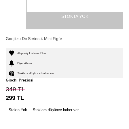
STOKTA YOK
Goojitzu Dc Series 4 Mini Figür
Alışveriş Listeme Ekle
Fiyat Alarmı
Stoklara düşünce haber ver
Giochi Preziosi
349
TL
299
TL
Stokta Yok
Stoklara düşünce haber ver