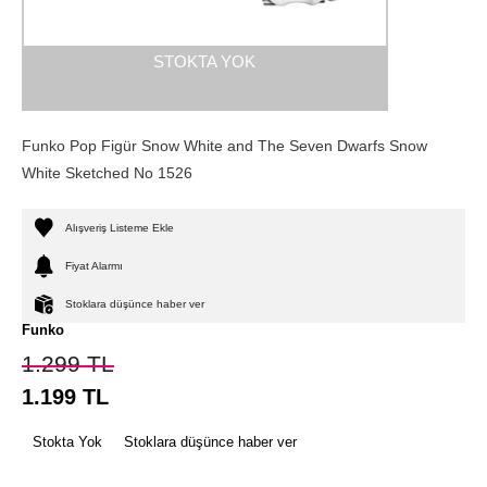
STOKTA YOK
Funko Pop Figür Snow White and The Seven Dwarfs Snow
White Sketched No 1526
Alışveriş Listeme Ekle
Fiyat Alarmı
Stoklara düşünce haber ver
Funko
1.299
TL
1.199
TL
Stokta Yok
Stoklara düşünce haber ver