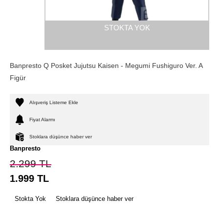
STOKTA YOK
Banpresto Q Posket Jujutsu Kaisen - Megumi Fushiguro Ver. A
Figür
Alışveriş Listeme Ekle
Fiyat Alarmı
Stoklara düşünce haber ver
Banpresto
2.299
TL
1.999
TL
Stokta Yok
Stoklara düşünce haber ver