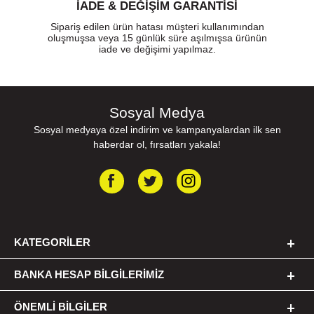
İADE & DEĞİŞİM GARANTİSİ
Sipariş edilen ürün hatası müşteri kullanımından
oluşmuşsa veya 15 günlük süre aşılmışsa ürünün
iade ve değişimi yapılmaz.
Sosyal Medya
Sosyal medyaya özel indirim ve kampanyalardan ilk sen
haberdar ol, fırsatları yakala!
KATEGORILER
BANKA HESAP BILGILERIMIZ
ÖNEMLI BILGILER