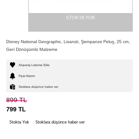
STOKTA YOK
Disney National Geographic, Lisanslı, Şempanze Peluş, 25 cm,
Geri Dönüşümlü Malzeme
Alışveriş Listeme Ekle
Fiyat Alarmı
Stoklara düşünce haber ver
899
TL
799
TL
Stokta Yok
Stoklara düşünce haber ver