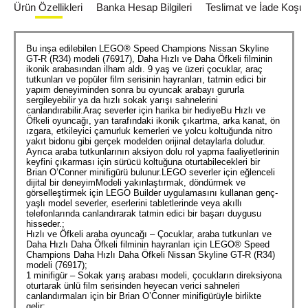
Ürün Özellikleri
Banka Hesap Bilgileri
Teslimat ve İade Koşull
Bu inşa edilebilen LEGO® Speed Champions Nissan Skyline
GT-R (R34) modeli (76917), Daha Hızlı ve Daha Öfkeli filminin
ikonik arabasından ilham aldı. 9 yaş ve üzeri çocuklar, araç
tutkunları ve popüler film serisinin hayranları, tatmin edici bir
yapım deneyiminden sonra bu oyuncak arabayı gururla
sergileyebilir ya da hızlı sokak yarışı sahnelerini
canlandırabilir.Araç severler için harika bir hediyeBu Hızlı ve
Öfkeli oyuncağı, yan tarafındaki ikonik çıkartma, arka kanat, ön
ızgara, etkileyici çamurluk kemerleri ve yolcu koltuğunda nitro
yakıt bidonu gibi gerçek modelden orijinal detaylarla doludur.
Ayrıca araba tutkunlarının aksiyon dolu rol yapma faaliyetlerinin
keyfini çıkarması için sürücü koltuğuna oturtabilecekleri bir
Brian O’Conner minifigürü bulunur.LEGO severler için eğlenceli
dijital bir deneyimModeli yakınlaştırmak, döndürmek ve
görselleştirmek için LEGO Builder uygulamasını kullanan genç-
yaşlı model severler, eserlerini tabletlerinde veya akıllı
telefonlarında canlandırarak tatmin edici bir başarı duygusu
hisseder.;
Hızlı ve Öfkeli araba oyuncağı – Çocuklar, araba tutkunları ve
Daha Hızlı Daha Öfkeli filminin hayranları için LEGO® Speed
Champions Daha Hızlı Daha Öfkeli Nissan Skyline GT-R (R34)
modeli (76917);
1 minifigür – Sokak yarış arabası modeli, çocukların direksiyona
oturtarak ünlü film serisinden heyecan verici sahneleri
canlandırmaları için bir Brian O’Conner minifigürüyle birlikte
gelir;