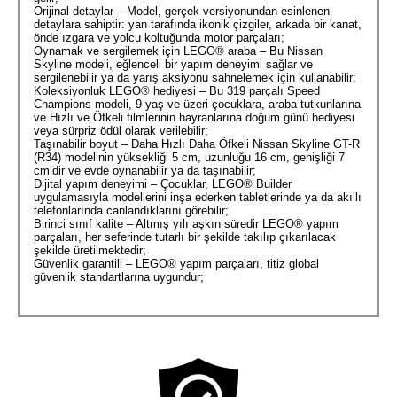
Orijinal detaylar – Model, gerçek versiyonundan esinlenen
detaylara sahiptir: yan tarafında ikonik çizgiler, arkada bir kanat,
önde ızgara ve yolcu koltuğunda motor parçaları;
Oynamak ve sergilemek için LEGO® araba – Bu Nissan
Skyline modeli, eğlenceli bir yapım deneyimi sağlar ve
sergilenebilir ya da yarış aksiyonu sahnelemek için kullanabilir;
Koleksiyonluk LEGO® hediyesi – Bu 319 parçalı Speed
Champions modeli, 9 yaş ve üzeri çocuklara, araba tutkunlarına
ve Hızlı ve Öfkeli filmlerinin hayranlarına doğum günü hediyesi
veya sürpriz ödül olarak verilebilir;
Taşınabilir boyut – Daha Hızlı Daha Öfkeli Nissan Skyline GT-R
(R34) modelinin yüksekliği 5 cm, uzunluğu 16 cm, genişliği 7
cm’dir ve evde oynanabilir ya da taşınabilir;
Dijital yapım deneyimi – Çocuklar, LEGO® Builder
uygulamasıyla modellerini inşa ederken tabletlerinde ya da akıllı
telefonlarında canlandıklarını görebilir;
Birinci sınıf kalite – Altmış yılı aşkın süredir LEGO® yapım
parçaları, her seferinde tutarlı bir şekilde takılıp çıkarılacak
şekilde üretilmektedir;
Güvenlik garantili – LEGO® yapım parçaları, titiz global
güvenlik standartlarına uygundur;