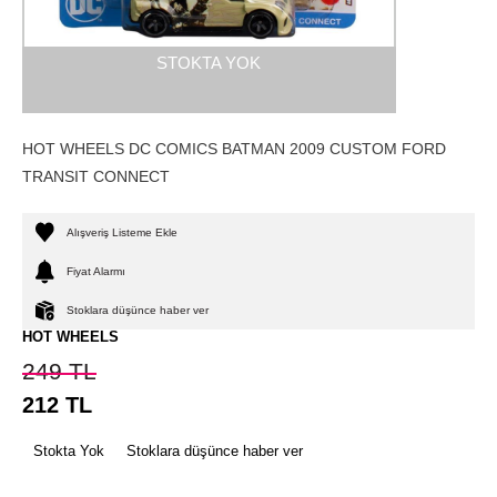
STOKTA YOK
HOT WHEELS DC COMICS BATMAN 2009 CUSTOM FORD
TRANSIT CONNECT
Alışveriş Listeme Ekle
Fiyat Alarmı
Stoklara düşünce haber ver
HOT WHEELS
249
TL
212
TL
Stokta Yok
Stoklara düşünce haber ver