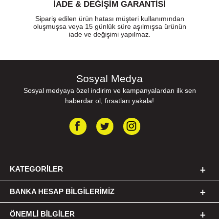
İADE & DEĞİŞİM GARANTİSİ
Sipariş edilen ürün hatası müşteri kullanımından
oluşmuşsa veya 15 günlük süre aşılmışsa ürünün
iade ve değişimi yapılmaz.
Sosyal Medya
Sosyal medyaya özel indirim ve kampanyalardan ilk sen
haberdar ol, fırsatları yakala!
KATEGORILER
BANKA HESAP BILGILERIMIZ
ÖNEMLI BILGILER