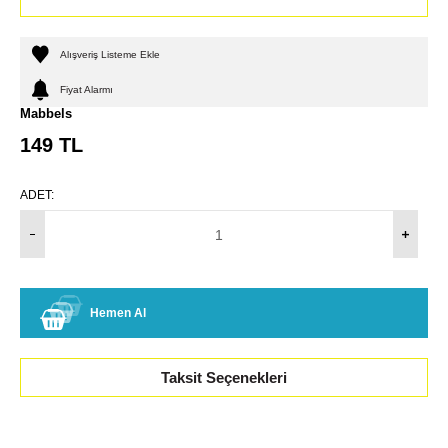
Alışveriş Listeme Ekle
Fiyat Alarmı
Mabbels
149
TL
ADET:
Hemen Al
Taksit Seçenekleri