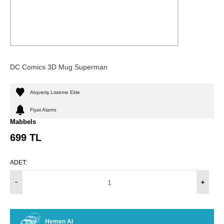
DC Comics 3D Mug Superman
Alışveriş Listeme Ekle
Fiyat Alarmı
Mabbels
699
TL
ADET:
Hemen Al