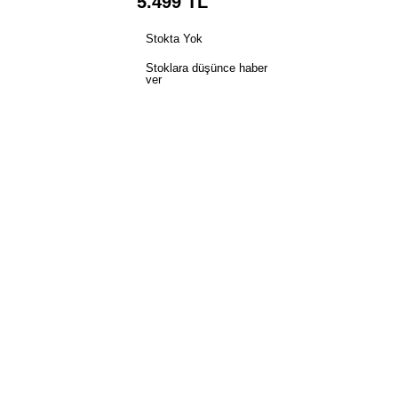
5.499
TL
Stokta Yok
Stoklara düşünce haber
ver