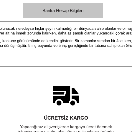
Banka Hesap Bilgileri
 olunacak neredeyse hiçbir şeyin kalmadığı bir dünyada sahip olanlar ve olma
yer altına inmek zorunda kalırken, daha az şanslı olanlar yukarıdaki çorak ara
, korkunç görünümünde de kendini gösterir. Bir zamanlar sıradan bir Joe ike
a dönüşmüştür. 8 inç boyunda ve 5 inç genişliğinde bir tabana sahip olan Gho
ÜCRETSIZ KARGO
Yapacağınız alışverişlerde kargoya ücret ödemek
istemiyorsanız, satın alacağınız milyonlarca üründe