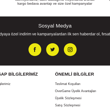
kargo bedava avantajı ve size özel kampanyalar
Sosyal Medya
yaya özel indirim ve kampanyalardan ilk sen haberdar ol, fırsatl
AP BILGILERIMIZ
ÖNEMLI BILGILER
ilerimiz
Teslimat Koşulları
OverGame Üyelik Avantajları
Üyelik Sözleşmesi
Satış Sözleşmesi