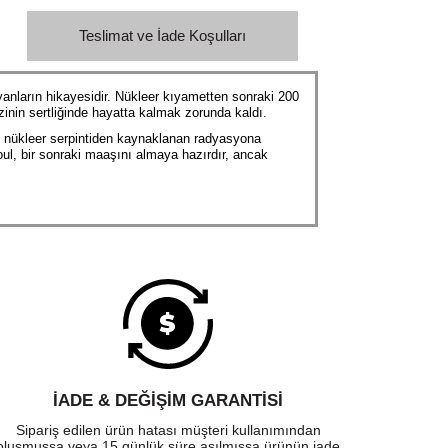
Teslimat ve İade Koşulları
yanların hikayesidir. Nükleer kıyametten sonraki 200
zinin sertliğinde hayatta kalmak zorunda kaldı.
n, nükleer serpintiden kaynaklanan radyasyona
ul, bir sonraki maaşını almaya hazırdır, ancak
İADE & DEĞİŞİM GARANTİSİ
Sipariş edilen ürün hatası müşteri kullanımından
oluşmuşsa veya 15 günlük süre aşılmışsa ürünün iade