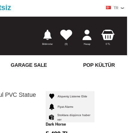
tsiz
TR
Bildirimler
(
0)
Hesap
0
TL
GARAGE SALE
POP KÜLTÜR
ul PVC Statue
Alışveriş Listeme Ekle
Fiyat Alarmı
Stoklara düşünce haber
ver
Dark Horse