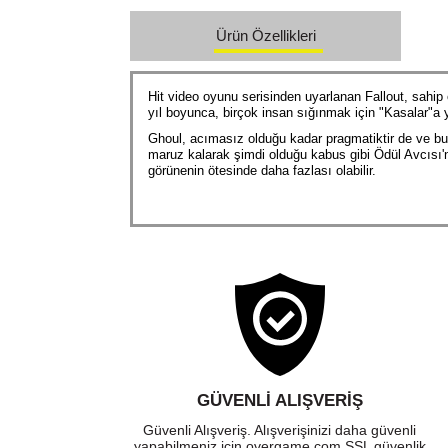
Ürün Özellikleri
Hit video oyunu serisinden uyarlanan Fallout, sahip
yıl boyunca, birçok insan sığınmak için "Kasalar"a 
Ghoul, acımasız olduğu kadar pragmatiktir de ve bu
maruz kalarak şimdi olduğu kabus gibi Ödül Avcısı'n
görünenin ötesinde daha fazlası olabilir.
GÜVENLI ALIŞVERIŞ
Güvenli Alışveriş. Alışverişinizi daha güvenli
yapabilmeniz için overgame.com SSL güvenlik