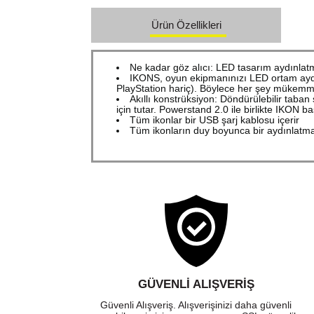
Ürün Özellikleri
Ne kadar göz alıcı: LED tasarım aydınlatm
IKONS, oyun ekipmanınızı LED ortam aydınl
PlayStation hariç). Böylece her şey mükemmel
Akıllı konstrüksiyon: Döndürülebilir taban
için tutar. Powerstand 2.0 ile birlikte IKON baş
Tüm ikonlar bir USB şarj kablosu içerir
Tüm ikonların duy boyunca bir aydınlatması
GÜVENLI ALIŞVERIŞ
Güvenli Alışveriş. Alışverişinizi daha güvenli