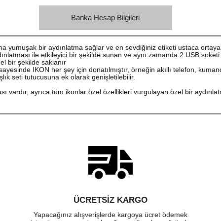
Banka Hesap Bilgileri
a yumuşak bir aydınlatma sağlar ve en sevdiğiniz etiketi ustaca ortaya 
atması ile etkileyici bir şekilde sunan ve aynı zamanda 2 USB soketi il
 bir şekilde saklanır
 sayesinde IKON her şey için donatılmıştır, örneğin akıllı telefon, kum
lık seti tutucusuna ek olarak genişletilebilir.
 vardır, ayrıca tüm ikonlar özel özellikleri vurgulayan özel bir aydınlatm
ÜCRETSIZ KARGO
Yapacağınız alışverişlerde kargoya ücret ödemek