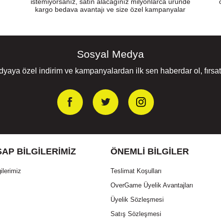
istemiyorsanız, satın alacağınız milyonlarca üründe
kargo bedava avantajı ve size özel kampanyalar
Sosyal Medya
yaya özel indirim ve kampanyalardan ilk sen haberdar ol, fırsatl
AP BILGILERIMIZ
ÖNEMLI BILGILER
ilerimiz
Teslimat Koşulları
OverGame Üyelik Avantajları
Üyelik Sözleşmesi
Satış Sözleşmesi