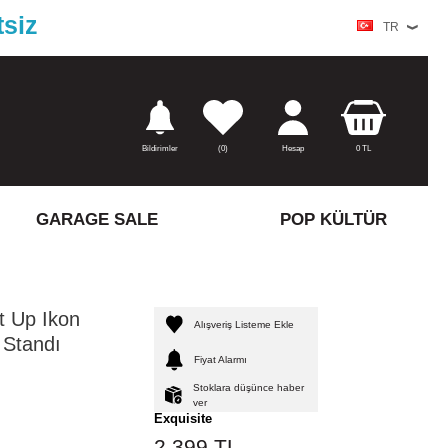
tsiz
TR
Bildirimler
(
0)
Hesap
0
TL
GARAGE SALE
POP KÜLTÜR
t Up Ikon
Alışveriş Listeme Ekle
 Standı
Fiyat Alarmı
Stoklara düşünce haber
ver
Exquisite
2.399
TL