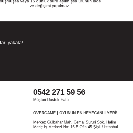
oluşmuşsa veya 15 günlük süre aşılmışsa ürünün iade
ve değişimi yapılmaz.
arı yakala!
0542 271 59 56
Müşteri Destek Hattı
OVERGAME | OYUNUN EN HEYECANLI YERİ!
Merkez Gülbahar Mah. Cemal Sururi Sok. Halim
Meriç İş Merkezi No: 15-E Ofis 45 Şişli / İstanbul