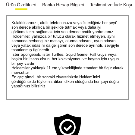
Ürün Özellikleri
Banka Hesap Bilgileri
Teslimat ve İade Koşull
Kulaklıklarınızı, akıllı telefonunuzu veya 'istediğiniz her şeyi'
son derece akıllıca bir şekilde tutmak veya daha iyi
görünmelerini sağlamak için son derece pratik yardımcınız
Holdem'ler, yalnızca bir tutucu olarak hizmet etmeyen, aynı
zamanda herhangi bir masayı, oturma odasını, oyun odasını
veya yatak odasını da geliştiren son derece ayrıntılı, sevgiyle
tasarlanmış figürlerdir
İster Spongebob, ister Turtles, Squid Game, Fall Guys veya
başka bir lisans olsun, her koleksiyoncu ve hayran için uygun
bir şey vardır
Holdem'ler yaklaşık 11 cm yüksekliğinde standart bir figür olarak
mevcuttur
En geç şimdi, bir sonraki ziyaretinizde Holdem'inizi
gördüğünüzde tüyleriniz diken diken olduğunda her şeyi doğru
yaptığınızı bilirsiniz