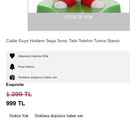
STOKTA YOK
Cable Guys Holdem Sega Sonic Tails Telefon Tutma Standı
Alışveriş Listeme Ekle
Fiyat Alarmı
Stoklara düşünce haber ver
Exquisite
1.399
TL
999
TL
Stokta Yok
Stoklara düşünce haber ver