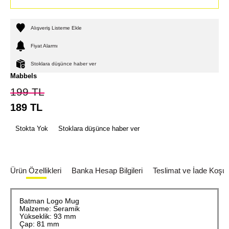
Alışveriş Listeme Ekle
Fiyat Alarmı
Stoklara düşünce haber ver
Mabbels
199
TL
189
TL
Stokta Yok
Stoklara düşünce haber ver
Ürün Özellikleri
Banka Hesap Bilgileri
Teslimat ve İade Koşull
Batman Logo Mug
Malzeme: Seramik
Yükseklik: 93 mm
Çap: 81 mm