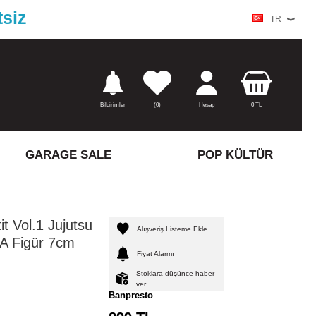
tsiz
TR
Bildirimler
(
0)
Hesap
0
TL
GARAGE SALE
POP KÜLTÜR
t Vol.1 Jujutsu
Alışveriş Listeme Ekle
r.A Figür 7cm
Fiyat Alarmı
Stoklara düşünce haber
ver
Banpresto