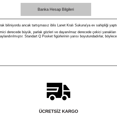
Banka Hesap Bilgileri
k biliniyordu ancak tartışmasız iblis Lanet Kralı Sukuna'ya ev sahipliği yaptı
ici derecede büyük, parlak gözleri ve dayanılmaz derecede çekici yanakları ile t
aylandırılmıştır. Standart Q Posket figürlerinin yarısı boyutundadırlar, böylece
ÜCRETSIZ KARGO