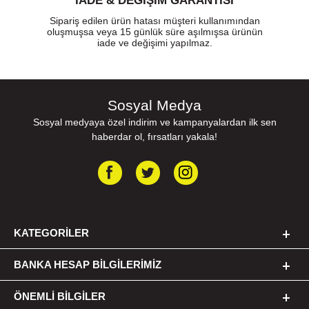
İADE & DEĞİŞİM GARANTİSİ
Sipariş edilen ürün hatası müşteri kullanımından
oluşmuşsa veya 15 günlük süre aşılmışsa ürünün
iade ve değişimi yapılmaz.
Sosyal Medya
Sosyal medyaya özel indirim ve kampanyalardan ilk sen
haberdar ol, fırsatları yakala!
KATEGORILER
BANKA HESAP BILGILERIMIZ
ÖNEMLI BILGILER