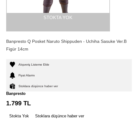
STOKTA YOK
Banpresto Q Posket Naruto Shippuden - Uchiha Sasuke Ver.B
Figür 14cm
Alışveriş Listeme Ekle
Fiyat Alarmı
Stoklara düşünce haber ver
Banpresto
1.799
TL
Stokta Yok
Stoklara düşünce haber ver