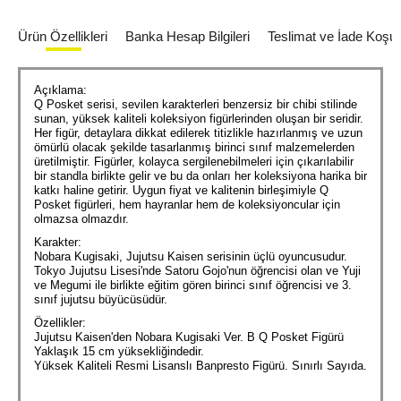
Ürün Özellikleri
Banka Hesap Bilgileri
Teslimat ve İade Koşull
Açıklama:
Q Posket serisi, sevilen karakterleri benzersiz bir chibi stilinde
sunan, yüksek kaliteli koleksiyon figürlerinden oluşan bir seridir.
Her figür, detaylara dikkat edilerek titizlikle hazırlanmış ve uzun
ömürlü olacak şekilde tasarlanmış birinci sınıf malzemelerden
üretilmiştir. Figürler, kolayca sergilenebilmeleri için çıkarılabilir
bir standla birlikte gelir ve bu da onları her koleksiyona harika bir
katkı haline getirir. Uygun fiyat ve kalitenin birleşimiyle Q
Posket figürleri, hem hayranlar hem de koleksiyoncular için
olmazsa olmazdır.
Karakter:
Nobara Kugisaki, Jujutsu Kaisen serisinin üçlü oyuncusudur.
Tokyo Jujutsu Lisesi'nde Satoru Gojo'nun öğrencisi olan ve Yuji
ve Megumi ile birlikte eğitim gören birinci sınıf öğrencisi ve 3.
sınıf jujutsu büyücüsüdür.
Özellikler:
Jujutsu Kaisen'den Nobara Kugisaki Ver. B Q Posket Figürü
Yaklaşık 15 cm yüksekliğindedir.
Yüksek Kaliteli Resmi Lisanslı Banpresto Figürü. Sınırlı Sayıda.