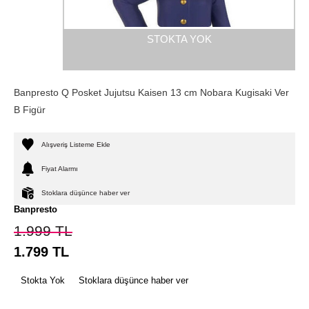
STOKTA YOK
Banpresto Q Posket Jujutsu Kaisen 13 cm Nobara Kugisaki Ver
B Figür
Alışveriş Listeme Ekle
Fiyat Alarmı
Stoklara düşünce haber ver
Banpresto
1.999
TL
1.799
TL
Stokta Yok
Stoklara düşünce haber ver