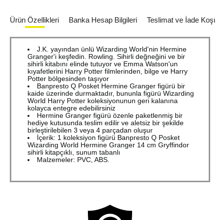
Ürün Özellikleri
Banka Hesap Bilgileri
Teslimat ve İade Koşull
J.K. yayından ünlü Wizarding World'nin Hermine
Granger'i keşfedin. Rowling. Sihirli değneğini ve bir
sihirli kitabını elinde tutuyor ve Emma Watson'un
kıyafetlerini Harry Potter filmlerinden, bilge ve Harry
Potter bölgesinden taşıyor
Banpresto Q Posket Hermine Granger figürü bir
kaide üzerinde durmaktadır, bununla figürü Wizarding
World Harry Potter koleksiyonunun geri kalanına
kolayca entegre edebilirsiniz
Hermine Granger figürü özenle paketlenmiş bir
hediye kutusunda teslim edilir ve aletsiz bir şekilde
birleştirilebilen 3 veya 4 parçadan oluşur
İçerik: 1 koleksiyon figürü Banpresto Q Posket
Wizarding World Hermine Granger 14 cm Gryffindor
sihirli kitapçıklı, sunum tabanlı
Malzemeler: PVC, ABS.