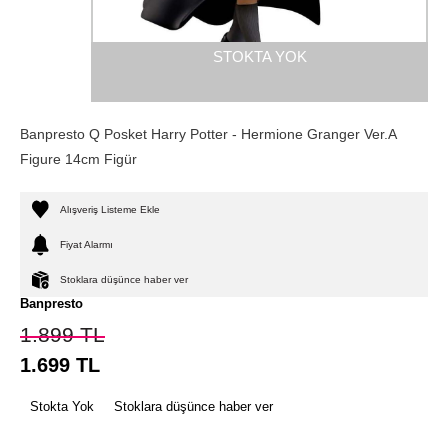
STOKTA YOK
Banpresto Q Posket Harry Potter - Hermione Granger Ver.A
Figure 14cm Figür
Alışveriş Listeme Ekle
Fiyat Alarmı
Stoklara düşünce haber ver
Banpresto
1.899
TL
1.699
TL
Stokta Yok
Stoklara düşünce haber ver