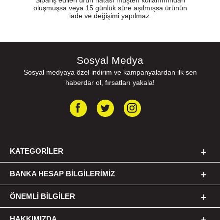
Sipariş edilen ürün hatası müşteri kullanımından
oluşmuşsa veya 15 günlük süre aşılmışsa ürünün
iade ve değişimi yapılmaz.
Sosyal Medya
Sosyal medyaya özel indirim ve kampanyalardan ilk sen
haberdar ol, fırsatları yakala!
KATEGORILER
BANKA HESAP BILGILERIMIZ
ÖNEMLI BILGILER
HAKKIMIZDA