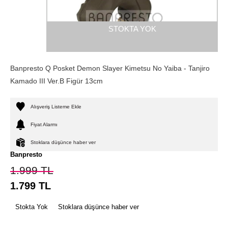
STOKTA YOK
Banpresto Q Posket Demon Slayer Kimetsu No Yaiba - Tanjiro
Kamado III Ver.B Figür 13cm
Alışveriş Listeme Ekle
Fiyat Alarmı
Stoklara düşünce haber ver
Banpresto
1.999
TL
1.799
TL
Stokta Yok
Stoklara düşünce haber ver