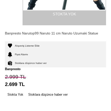
STOKTA YOK
Banpresto Narutop99 Naruto 11 cm Naruto Uzumaki Statue
Alışveriş Listeme Ekle
Fiyat Alarmı
Stoklara düşünce haber ver
Banpresto
2.999
TL
2.699
TL
Stokta Yok
Stoklara düşünce haber ver