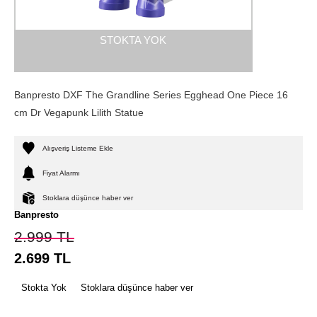
STOKTA YOK
Banpresto DXF The Grandline Series Egghead One Piece 16
cm Dr Vegapunk Lilith Statue
Alışveriş Listeme Ekle
Fiyat Alarmı
Stoklara düşünce haber ver
Banpresto
2.999
TL
2.699
TL
Stokta Yok
Stoklara düşünce haber ver