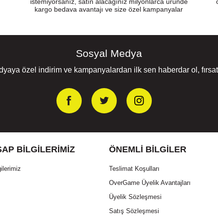
istemiyorsanız, satın alacağınız milyonlarca üründe
kargo bedava avantajı ve size özel kampanyalar
Sosyal Medya
yaya özel indirim ve kampanyalardan ilk sen haberdar ol, fırsatl
AP BILGILERIMIZ
ÖNEMLI BILGILER
ilerimiz
Teslimat Koşulları
OverGame Üyelik Avantajları
Üyelik Sözleşmesi
Satış Sözleşmesi