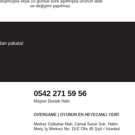
oluşmuşsa veya 15 günlük süre aşılmışsa ürünün iade
ve değişimi yapılmaz.
arı yakala!
0542 271 59 56
Müşteri Destek Hattı
OVERGAME | OYUNUN EN HEYECANLI YERİ!
Merkez Gülbahar Mah. Cemal Sururi Sok. Halim
Meriç İş Merkezi No: 15-E Ofis 45 Şişli / İstanbul