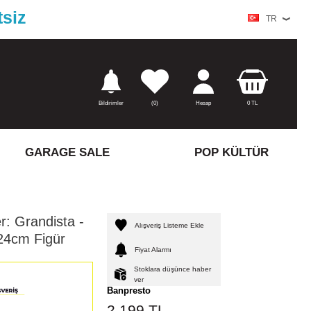
tsiz
TR
Bildirimler
(
0)
Hesap
0
TL
GARAGE SALE
POP KÜLTÜR
: Grandista -
Alışveriş Listeme Ekle
24cm Figür
Fiyat Alarmı
Stoklara düşünce haber
ver
Banpresto
2.199
TL