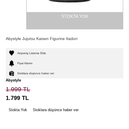
STOKTA YOK
Abystyle Jujutsu Kaisen Figurine Itadori
Alışveriş Listeme Ekle
Fiyat Alarmı
Stoklara düşünce haber ver
Abystyle
1.999
TL
1.799
TL
Stokta Yok
Stoklara düşünce haber ver