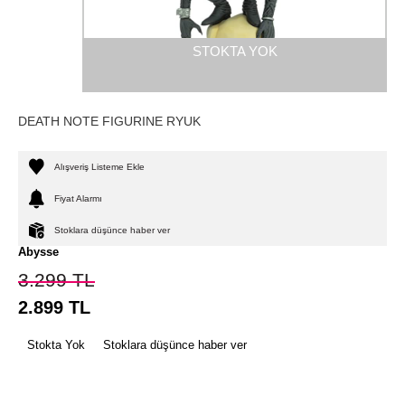
STOKTA YOK
DEATH NOTE FIGURINE RYUK
Alışveriş Listeme Ekle
Fiyat Alarmı
Stoklara düşünce haber ver
Abysse
3.299
TL
2.899
TL
Stokta Yok
Stoklara düşünce haber ver