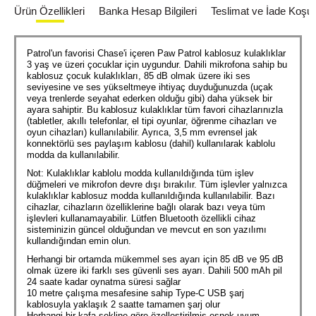
Ürün Özellikleri
Banka Hesap Bilgileri
Teslimat ve İade Koşull
Patrol'un favorisi Chase'i içeren Paw Patrol kablosuz kulaklıklar
3 yaş ve üzeri çocuklar için uygundur. Dahili mikrofona sahip bu
kablosuz çocuk kulaklıkları, 85 dB olmak üzere iki ses
seviyesine ve ses yükseltmeye ihtiyaç duyduğunuzda (uçak
veya trenlerde seyahat ederken olduğu gibi) daha yüksek bir
ayara sahiptir. Bu kablosuz kulaklıklar tüm favori cihazlarınızla
(tabletler, akıllı telefonlar, el tipi oyunlar, öğrenme cihazları ve
oyun cihazları) kullanılabilir. Ayrıca, 3,5 mm evrensel jak
konnektörlü ses paylaşım kablosu (dahil) kullanılarak kablolu
modda da kullanılabilir.
Not: Kulaklıklar kablolu modda kullanıldığında tüm işlev
düğmeleri ve mikrofon devre dışı bırakılır. Tüm işlevler yalnızca
kulaklıklar kablosuz modda kullanıldığında kullanılabilir. Bazı
cihazlar, cihazların özelliklerine bağlı olarak bazı veya tüm
işlevleri kullanamayabilir. Lütfen Bluetooth özellikli cihaz
sisteminizin güncel olduğundan ve mevcut en son yazılımı
kullandığından emin olun.
Herhangi bir ortamda mükemmel ses ayarı için 85 dB ve 95 dB
olmak üzere iki farklı ses güvenli ses ayarı. Dahili 500 mAh pil
24 saate kadar oynatma süresi sağlar
10 metre çalışma mesafesine sahip Type-C USB şarj
kablosuyla yaklaşık 2 saatte tamamen şarj olur
Herhangi bir kafa şekline göre özelleştirilmiş esnek uyum