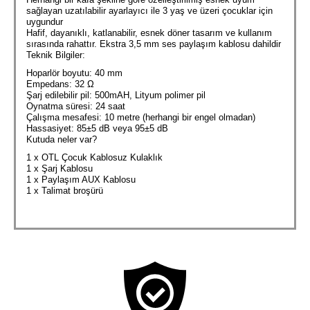
sağlayan uzatılabilir ayarlayıcı ile 3 yaş ve üzeri çocuklar için
uygundur
Hafif, dayanıklı, katlanabilir, esnek döner tasarım ve kullanım
sırasında rahattır. Ekstra 3,5 mm ses paylaşım kablosu dahildir
Teknik Bilgiler:
Hoparlör boyutu: 40 mm
Empedans: 32 Ω
Şarj edilebilir pil: 500mAH, Lityum polimer pil
Oynatma süresi: 24 saat
Çalışma mesafesi: 10 metre (herhangi bir engel olmadan)
Hassasiyet: 85±5 dB veya 95±5 dB
Kutuda neler var?
1 x OTL Çocuk Kablosuz Kulaklık
1 x Şarj Kablosu
1 x Paylaşım AUX Kablosu
1 x Talimat broşürü