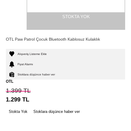
STOKTA YOK
OTL Paw Patrol Çocuk Bluetooth Kablosuz Kulaklık
Alışveriş Listeme Ekle
Fiyat Alarmı
Stoklara düşünce haber ver
OTL
1.399
TL
1.299
TL
Stokta Yok
Stoklara düşünce haber ver