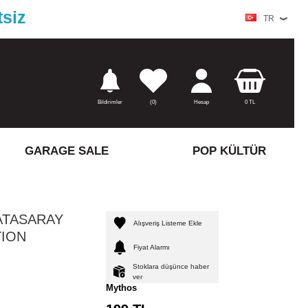
tsiz
TR
Bildirimler
(
0)
Hesap
0
TL
GARAGE SALE
POP KÜLTÜR
ATASARAY
Alışveriş Listeme Ekle
TION
Fiyat Alarmı
Stoklara düşünce haber
ver
Mythos