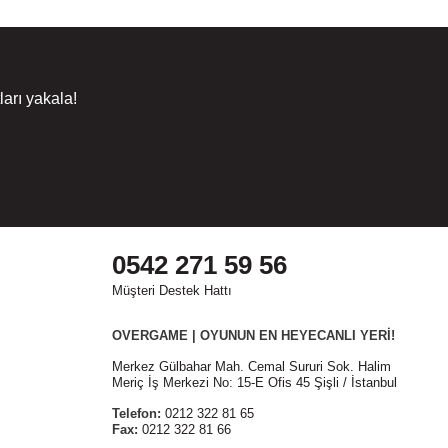
arı yakala!
0542 271 59 56
Müşteri Destek Hattı
OVERGAME | OYUNUN EN HEYECANLI YERİ!
Merkez Gülbahar Mah. Cemal Sururi Sok. Halim
Meriç İş Merkezi No: 15-E Ofis 45 Şişli / İstanbul
Telefon:
0212 322 81 65
Fax:
0212 322 81 66