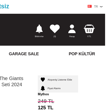
tsiz
TR
Bildirimler
(
0)
Hesap
0
TL
GARAGE SALE
POP KÜLTÜR
The Giants
Alışveriş Listeme Ekle
 Seti 2024
Fiyat Alarmı
Mythos
249
TL
125
TL