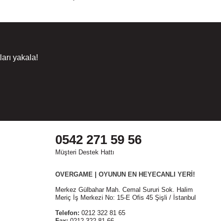
arı yakala!
0542 271 59 56
Müşteri Destek Hattı
OVERGAME | OYUNUN EN HEYECANLI YERİ!
Merkez Gülbahar Mah. Cemal Sururi Sok. Halim
Meriç İş Merkezi No: 15-E Ofis 45 Şişli / İstanbul
Telefon:
0212 322 81 65
Fax:
0212 322 81 66