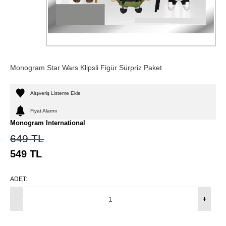
Monogram Star Wars Klipsli Figür Sürpriz Paket
Alışveriş Listeme Ekle
Fiyat Alarmı
Monogram International
649
TL
549
TL
ADET: