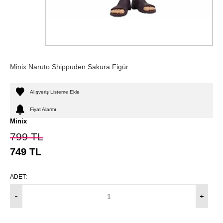
Minix Naruto Shippuden Sakura Figür
Alışveriş Listeme Ekle
Fiyat Alarmı
Minix
799
TL
749
TL
ADET: