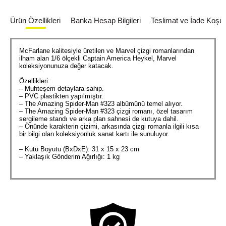
Ürün Özellikleri
Banka Hesap Bilgileri
Teslimat ve İade Koşull
McFarlane kalitesiyle üretilen ve Marvel çizgi romanlarından
ilham alan 1/6 ölçekli Captain America Heykel, Marvel
koleksiyonunuza değer katacak.
Özellikleri:
– Muhteşem detaylara sahip.
– PVC plastikten yapılmıştır.
– The Amazing Spider-Man #323 albümünü temel alıyor.
– The Amazing Spider-Man #323 çizgi romanı, özel tasarım
sergileme standı ve arka plan sahnesi de kutuya dahil.
– Önünde karakterin çizimi, arkasında çizgi romanla ilgili kısa
bir bilgi olan koleksiyonluk sanat kartı ile sunuluyor.
– Kutu Boyutu (BxDxE): 31 x 15 x 23 cm
– Yaklaşık Gönderim Ağırlığı: 1 kg