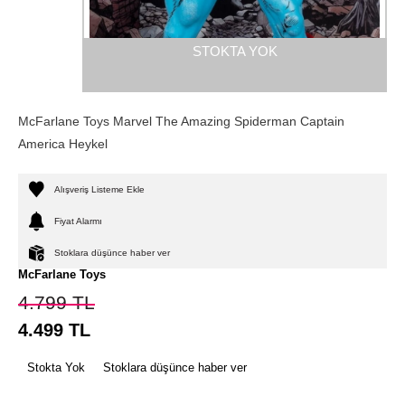
STOKTA YOK
McFarlane Toys Marvel The Amazing Spiderman Captain
America Heykel
Alışveriş Listeme Ekle
Fiyat Alarmı
Stoklara düşünce haber ver
McFarlane Toys
4.799
TL
4.499
TL
Stokta Yok
Stoklara düşünce haber ver