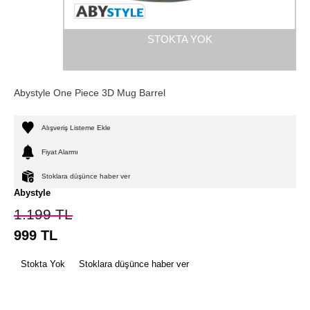
STOKTA YOK
Abystyle One Piece 3D Mug Barrel
Alışveriş Listeme Ekle
Fiyat Alarmı
Stoklara düşünce haber ver
Abystyle
1.199
TL
999
TL
Stokta Yok
Stoklara düşünce haber ver