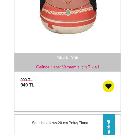
Stokta Yok
Gelince Haber Vermemiz için Tıkla !
999 TL
949
TL
Squishmallows 20 cm Peluş Tiana