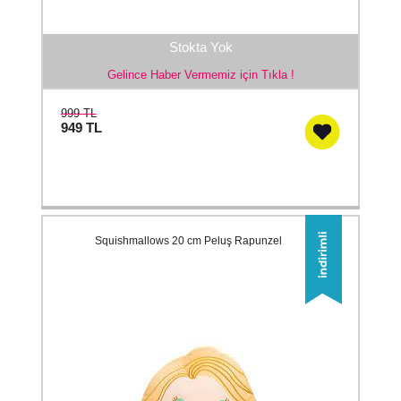
Stokta Yok
Gelince Haber Vermemiz için Tıkla !
999 TL
949
TL
Squishmallows 20 cm Peluş Rapunzel