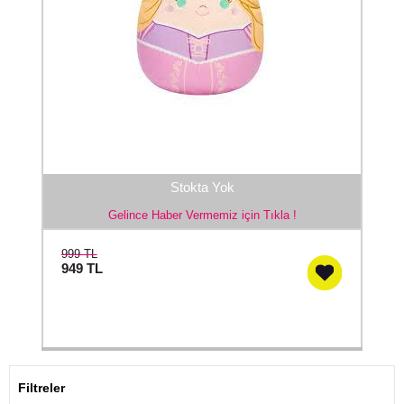
Stokta Yok
Gelince Haber Vermemiz için Tıkla !
999 TL
949
TL
Filtreler