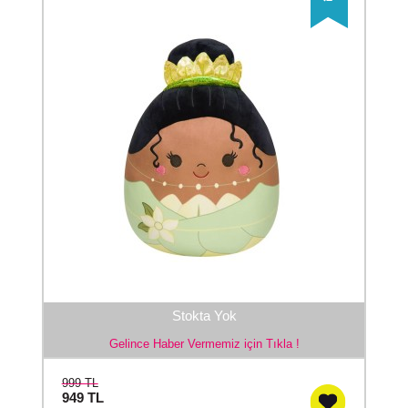
Stokta Yok
Gelince Haber Vermemiz için Tıkla !
999 TL
949
TL